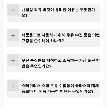
고 부식에 강한 소재이므로 우유 수집
내열성 착유 버킷이 유리한 이유는 무엇인가
통은
스테인리스 스틸로
만들어야 합
요?
니다.
내열
버킷은
뜨거운 액체도
문제없
스테인리스 스틸은 세균이 서식할
이 변형 없이 사용할 수 있습니다.
식품용으로 사용하기 위해 우유 수집 통은 어떤
수 있는 기공이 없기 때문에
박테리아
규정을 준수해야 하나요?
가 형성되는
것을 방지합니다.
이는 착유 후 바로
우유를
수집하고
운반하는
낙농장에서
특히 중요합니
우유
, 꿀 또는 오일에 대한 승인을
또한 스테인리스 스틸은
맛이 중성
다.
받으려면
우유
수집 버킷이
국제 식품
이며
우유나
기타 액체의 품질에 영향
우유 수집통을 세척하고 소독하는 가장 좋은 방
규정을
준수해야 합니다.
을 미치지 않습니다.
법은 무엇인가요?
이 소재는 고온에서도
모양을
유지
하여 긴 수명을 보장합니다.
건강상의 위험을 방지하기 위해
식
스테인리스 스틸 소재의 우유 수집
플라스틱이나 알루미늄에 비해 스
품 등급 스테인리스 스틸(예: AISI
통은
뜨거운 물과 특수 세척제를
사용
테인리스 스틸은
내구성이
뛰어나고
또한 내열성이 뛰어나
열 세척이
용
스테인리스 스틸 우유 수집통이 플라스틱 대체
304 또는 316)
로 만들어져야 합니다.
하여 정기적으로
세척해야
합니다.
화학 세제에 대한 내성이 강합니다.
이하여 최고의 위생 기준을 충족할 수
품보다 더 지속 가능한 이유는 무엇인가요?
있습니다.
세균이나 이물질로 인한 오염을 방
박테리아와 잔여물을 완전히 제거
스테인리스 스틸은
100% 재활용
지하기 위해 표면을
쉽게 세척할
수 있
하려면
기계적 또는 화학적 소독이
필
이
가능하며 플라스틱 제품보다 환경