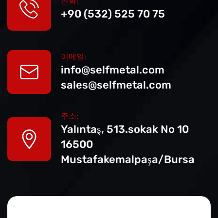
전화:
+90 (532) 525 70 75
이메일:
info@selfmetal.com
sales@selfmetal.com
주소:
Yalıntaş, 513.sokak No
10
16500
Mustafakemalpaşa/Bursa