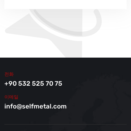
어야 합니다.
요합니다.
에 미치는 영향이 적습니다.
EU 규정 1935/2004 또는 FDA 승
매끄러운 스테인리스 스틸 표면은
스테인리스 스틸
버킷은
내구성이
인과
같은 인증은 해당 소재의 식품 안
침전물 형성 없이
빠르고 잔여물 없이
뛰어나 교체 주기가 짧아 자원을 절약
전성을 확인합니다.
세척할
수 있습니다.
할 수 있습니다.
세척 후에는
버킷을
완전히 건조시
플라스틱과 달리 스테인리스 스틸
켜 위생적인 환경에 보관해야
합니다.
은
미세 플라스틱 입자나 가소제를
우
유로
방출하지 않습니다
.
전화
스테인리스 스틸을 세척할 때에도
+90 532 525 70 75
독한 화학 물질이 덜 필요하므로
환경
친화적입니다
.
이메일
info@selfmetal.com