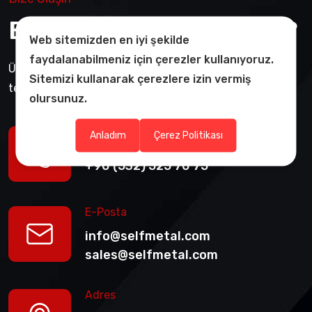
Bizimle İletişime Geçin?
Web sitemizden en iyi şekilde
faydalanabilmeniz için çerezler kullanıyoruz.
Ürünlerimizden bilgi ve fiyat almak için whatsapp veya
Sitemizi kullanarak çerezlere izin vermiş
teklif alarak bize ulaşın.
olursunuz.
Anladım
Çerez Politikası
Telefon:
+90 (532) 525 70 75
E-Posta
info@selfmetal.com
sales@selfmetal.com
Adres