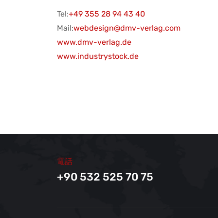
Tel:
+49 355 28 94 43 40
Mail:
webdesign@dmv-verlag.com
www.dmv-verlag.de
www.industrystock.de
電話
+90 532 525 70 75